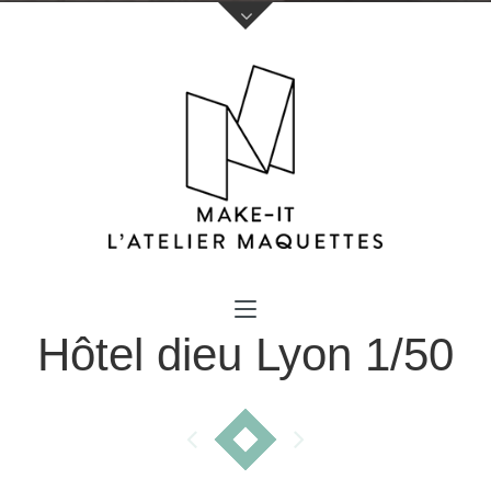
Votre nom (obligatoire)
Hôtel dieu Lyon 1/50
Votre e-mail (obligatoire)
Sujet