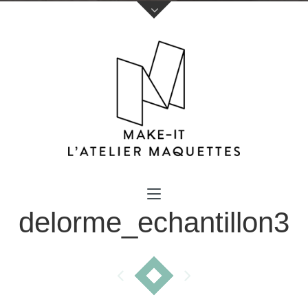
Votre nom (obligatoire)
delorme_echantillon3
Votre e-mail (obligatoire)
Sujet