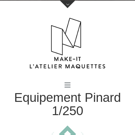
Votre nom (obligatoire)
Equipement Pinard
Votre e-mail (obligatoire)
1/250
Sujet