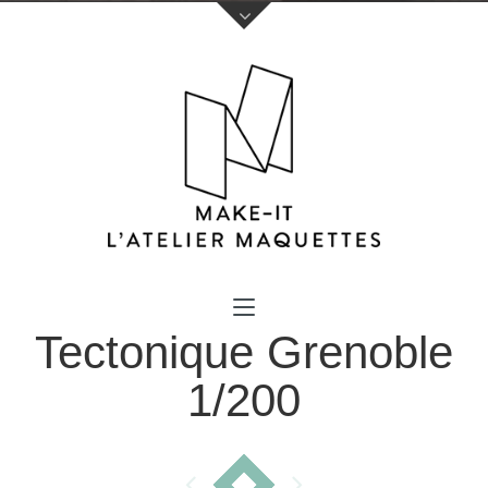
Votre nom (obligatoire)
Tectonique Grenoble
Votre e-mail (obligatoire)
1/200
Sujet