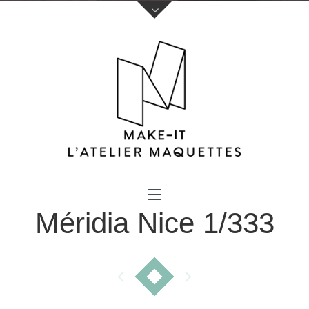
Votre nom (obligatoire)
Méridia Nice 1/333
Votre e-mail (obligatoire)
Sujet