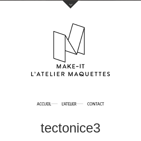
Votre nom (obligatoire)
Votre e-mail (obligatoire)
Sujet
ACCUEIL
L’ATELIER
CONTACT
Votre message
tectonice3